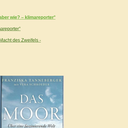
ber wie? – klimareporter°
areporter°
acht des Zweifels -