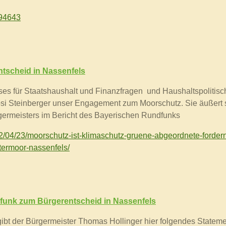
594643
tscheid in Nassenfels
sses
für Staatshaushalt und Finanzfragen und
Haushaltspolitis
si Steinberger unser Engagement zum Moorschutz. Sie äußert si
ermeisters im Bericht des Bayerischen Rundfunks
22/04/23/moorschutz-ist-klimaschutz-gruene-abgeordnete-forder
termoor-nassenfels/
unk zum Bürgerentscheid in Nassenfels
bt der Bürgermeister Thomas Hollinger hier folgendes Statement 