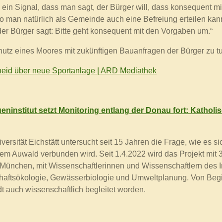
ein Signal, dass man sagt, der Bürger will, dass konsequent
 man natürlich als Gemeinde auch eine Befreiung erteilen kann 
 der Bürger sagt: Bitte geht konsequent mit den Vorgaben um.“
utz eines Moores mit zukünftigen Bauanfragen der Bürger zu t
eid über neue Sportanlage | ARD Mediathek
institut setzt Monitoring entlang der Donau fort: Katholisc
ersität Eichstätt untersucht seit 15 Jahren die Frage, wie es si
dem Auwald verbunden wird. Seit 1.4.2022 wird das Projekt mit 3
München, mit Wissenschaftlerinnen und Wissenschaftlern des Inst
schaftsökologie, Gewässerbiologie und Umweltplanung.
Von Begi
t auch wissenschaftlich begleitet worden.