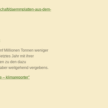
tschaft/daemmplatten-aus-dem-
:
ünf Millionen Tonnen weniger
etztes Jahr mit ihrer
ben zu den dazu
aber weitgehend vergebens.
 – klimareporter°